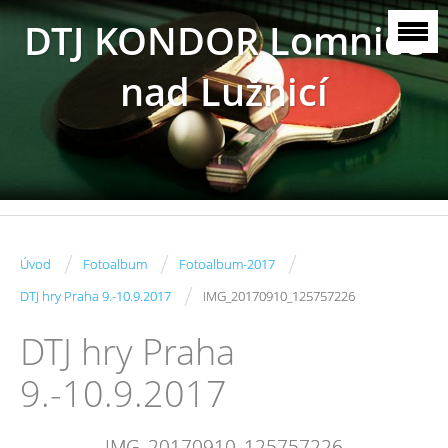
DTJ KONDOR Lomnice
nad Lužnicí
/
/
/
Úvod
Fotoalbum
Fotoalbum-2017
/
DTJ hry Praha 9.-10.9.2017
IMG_20170910_125757226
DTJ hry Praha
9.-10.9.2017
IMG_20170910_125757226