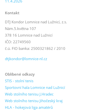
11.4.2026
Kontakt
DTJ Kondor Lomnice nad Lužnicí, z.s.
Nám.5.května 107
378 16 Lomnice nad Lužnicí
IČO: 22749560
č.ú. FIO banka: 2500321862 / 2010
dtjkondor@lomnice-nl.cz
Oblíbené odkazy
STIS - stolní tenis
Sportovní hala Lomnice nad Lužnicí
Web stolního tenisu J.Hradec
Web stolního tenisu Jihočeský kraj
HLA - hokejová liga amatérů