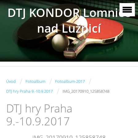
DTJ KONDOR Lomnice
nad Lužnicí
/
/
/
Úvod
Fotoalbum
Fotoalbum-2017
/
DTJ hry Praha 9.-10.9.2017
IMG_20170910_125858748
DTJ hry Praha
9.-10.9.2017
IMG_20170910_125858748