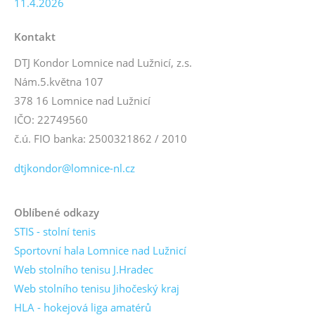
11.4.2026
Kontakt
DTJ Kondor Lomnice nad Lužnicí, z.s.
Nám.5.května 107
378 16 Lomnice nad Lužnicí
IČO: 22749560
č.ú. FIO banka: 2500321862 / 2010
dtjkondor@lomnice-nl.cz
Oblíbené odkazy
STIS - stolní tenis
Sportovní hala Lomnice nad Lužnicí
Web stolního tenisu J.Hradec
Web stolního tenisu Jihočeský kraj
HLA - hokejová liga amatérů