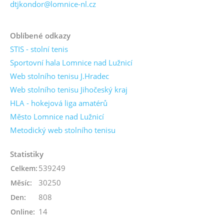
dtjkondor@lomnice-nl.cz
Oblíbené odkazy
STIS - stolní tenis
Sportovní hala Lomnice nad Lužnicí
Web stolního tenisu J.Hradec
Web stolního tenisu Jihočeský kraj
HLA - hokejová liga amatérů
Město Lomnice nad Lužnicí
Metodický web stolního tenisu
Statistiky
539249
Celkem:
30250
Měsíc:
808
Den:
14
Online: