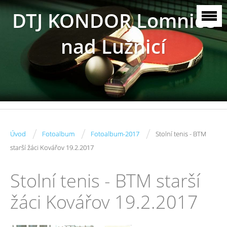
DTJ KONDOR Lomnice
nad Lužnicí
/
/
/
Úvod
Fotoalbum
Fotoalbum-2017
Stolní tenis - BTM
starší žáci Kovářov 19.2.2017
Stolní tenis - BTM starší
žáci Kovářov 19.2.2017