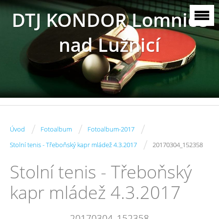
DTJ KONDOR Lomnice
nad Lužnicí
/
/
/
Úvod
Fotoalbum
Fotoalbum-2017
/
Stolní tenis - Třeboňský kapr mládež 4.3.2017
20170304_152358
Stolní tenis - Třeboňský
kapr mládež 4.3.2017
20170304_152358