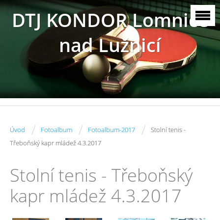
DTJ KONDOR Lomnice
nad Lužnicí
/
/
/
Úvod
Fotoalbum
Fotoalbum-2017
Stolní tenis -
Třeboňský kapr mládež 4.3.2017
Stolní tenis - Třeboňský
kapr mládež 4.3.2017