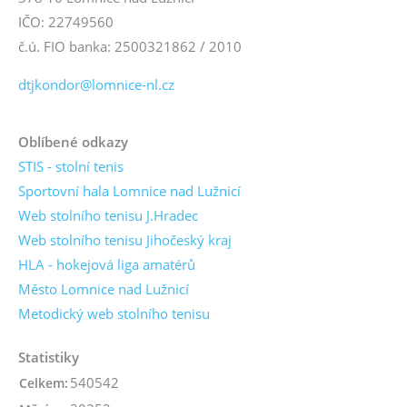
IČO: 22749560
č.ú. FIO banka: 2500321862 / 2010
dtjkondor@lomnice-nl.cz
Oblíbené odkazy
STIS - stolní tenis
Sportovní hala Lomnice nad Lužnicí
Web stolního tenisu J.Hradec
Web stolního tenisu Jihočeský kraj
HLA - hokejová liga amatérů
Město Lomnice nad Lužnicí
Metodický web stolního tenisu
Statistiky
540542
Celkem: