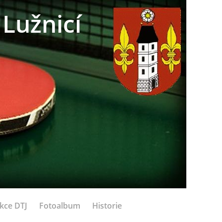
Lužnicí
kce DTJ
Fotoalbum
Historie