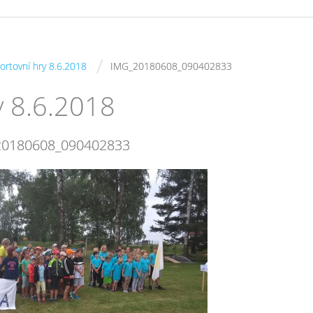
/
ortovní hry 8.6.2018
IMG_20180608_090402833
y 8.6.2018
20180608_090402833