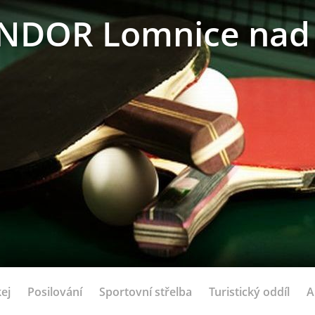
NDOR Lomnice nad 
ej
Posilování
Sportovní střelba
Turistický oddíl
A