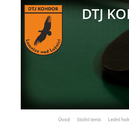
DTJ KO
Úvod
Stolní tenis
Lední hok