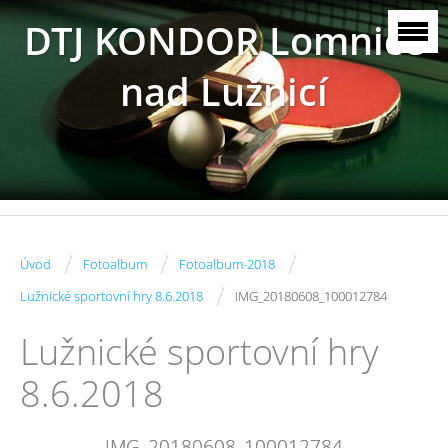
DTJ KONDOR Lomnice
nad Lužnicí
/
/
/
Úvod
Fotoalbum
Fotoalbum-2018
/
Lužnické sportovní hry 8.6.2018
IMG_20180608_100012784
Lužnické sportovní hry
8.6.2018
IMG_20180608_100012784