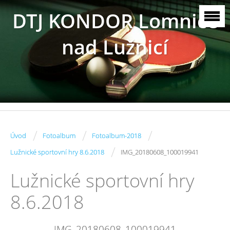
DTJ KONDOR Lomnice
nad Lužnicí
/
/
/
Úvod
Fotoalbum
Fotoalbum-2018
/
Lužnické sportovní hry 8.6.2018
IMG_20180608_100019941
Lužnické sportovní hry
8.6.2018
IMG_20180608_100019941