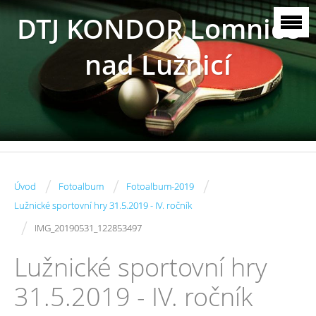
DTJ KONDOR Lomnice
nad Lužnicí
/
/
/
Úvod
Fotoalbum
Fotoalbum-2019
Lužnické sportovní hry 31.5.2019 - IV. ročník
/
IMG_20190531_122853497
Lužnické sportovní hry
31.5.2019 - IV. ročník