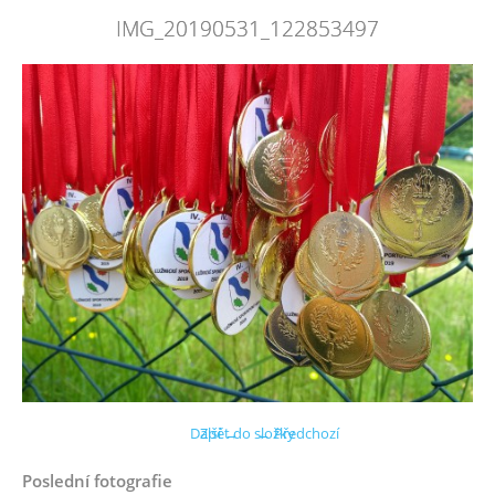
IMG_20190531_122853497
Další →
Zpět do složky
← Předchozí
Poslední fotografie