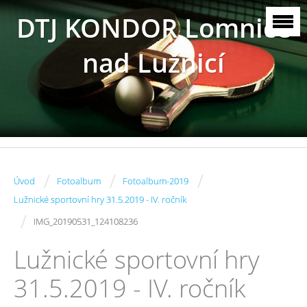
DTJ KONDOR Lomnice
nad Lužnicí
/
/
/
Úvod
Fotoalbum
Fotoalbum-2019
Lužnické sportovní hry 31.5.2019 - IV. ročník
/
IMG_20190531_124108236
Lužnické sportovní hry
31.5.2019 - IV. ročník