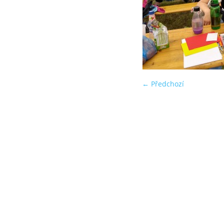
← Předchozí