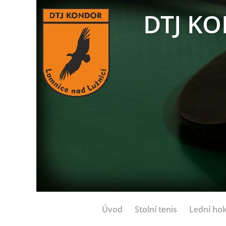
DTJ KO
Úvod
Stolní tenis
Lední hok