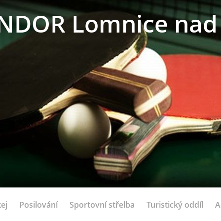
NDOR Lomnice nad 
ej
Posilování
Sportovní střelba
Turistický oddíl
A