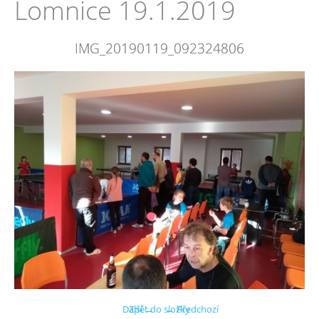
Lomnice 19.1.2019
IMG_20190119_092324806
Další →
Zpět do složky
← Předchozí