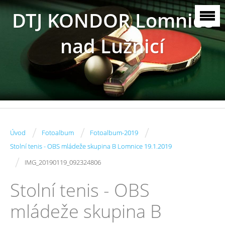
DTJ KONDOR Lomnice
nad Lužnicí
/
/
/
Úvod
Fotoalbum
Fotoalbum-2019
Stolní tenis - OBS mládeže skupina B Lomnice 19.1.2019
/
IMG_20190119_092324806
Stolní tenis - OBS
mládeže skupina B