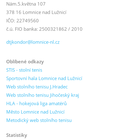
Nám.5.května 107
378 16 Lomnice nad Lužnicí
IČO: 22749560
č.ú. FIO banka: 2500321862 / 2010
dtjkondor@lomnice-nl.cz
Oblíbené odkazy
STIS - stolní tenis
Sportovní hala Lomnice nad Lužnicí
Web stolního tenisu J.Hradec
Web stolního tenisu Jihočeský kraj
HLA - hokejová liga amatérů
Město Lomnice nad Lužnicí
Metodický web stolního tenisu
Statistiky