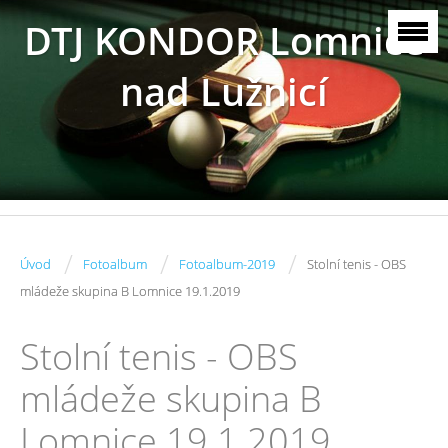
DTJ KONDOR Lomnice
nad Lužnicí
/
/
/
Úvod
Fotoalbum
Fotoalbum-2019
Stolní tenis - OBS
mládeže skupina B Lomnice 19.1.2019
Stolní tenis - OBS
mládeže skupina B
Lomnice 19.1.2019