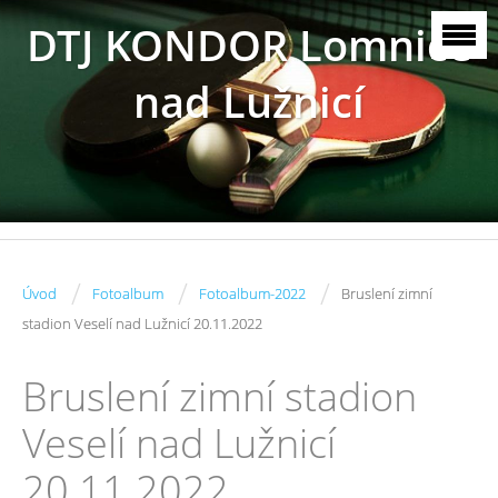
DTJ KONDOR Lomnice
nad Lužnicí
/
/
/
Úvod
Fotoalbum
Fotoalbum-2022
Bruslení zimní
stadion Veselí nad Lužnicí 20.11.2022
Bruslení zimní stadion
Veselí nad Lužnicí
20.11.2022