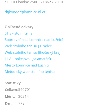
č.ú. FIO banka: 2500321862 / 2010
dtjkondor@lomnice-nl.cz
Oblíbené odkazy
STIS - stolní tenis
Sportovní hala Lomnice nad Lužnicí
Web stolního tenisu J.Hradec
Web stolního tenisu Jihočeský kraj
HLA - hokejová liga amatérů
Město Lomnice nad Lužnicí
Metodický web stolního tenisu
Statistiky
540701
Celkem:
30214
Měsíc:
778
Den: