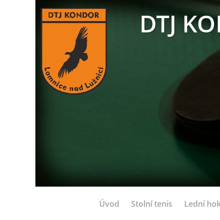
DTJ KO
Úvod
Stolní tenis
Lední hok