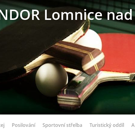
NDOR Lomnice nad 
ej
Posilování
Sportovní střelba
Turistický oddíl
A