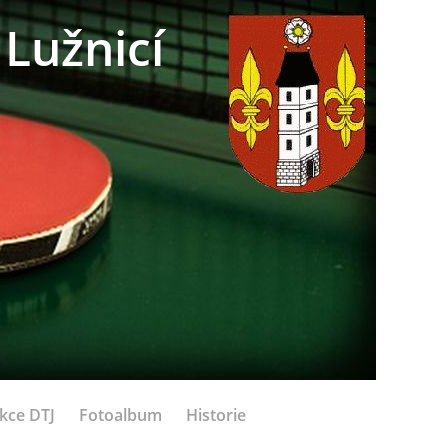
Lužnicí
kce DTJ
Fotoalbum
Historie