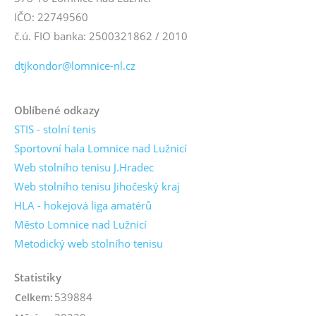
IČO: 22749560
č.ú. FIO banka: 2500321862 / 2010
dtjkondor@lomnice-nl.cz
Oblíbené odkazy
STIS - stolní tenis
Sportovní hala Lomnice nad Lužnicí
Web stolního tenisu J.Hradec
Web stolního tenisu Jihočeský kraj
HLA - hokejová liga amatérů
Město Lomnice nad Lužnicí
Metodický web stolního tenisu
Statistiky
539884
Celkem: