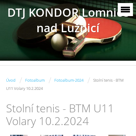
DTJ KONDOR Lomnice
nad Lužnicí
/
/
/
Úvod
Fotoalbum
Fotoalbum-2024
Stolní tenis - BTM
U11 Volary 10.2.2024
Stolní tenis - BTM U11
Volary 10.2.2024