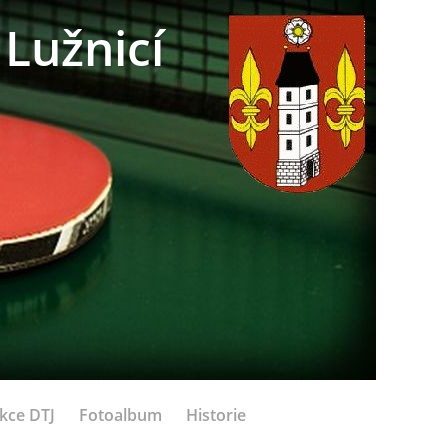
Lužnicí
kce DTJ
Fotoalbum
Historie