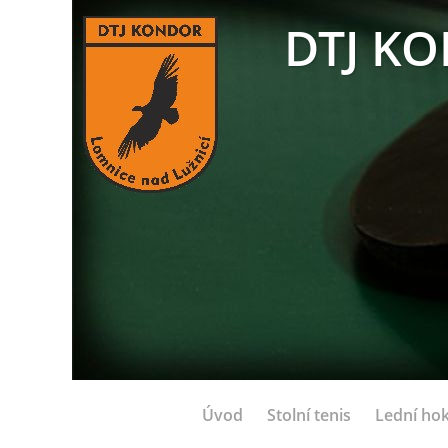
DTJ KO
Úvod
Stolní tenis
Lední hok