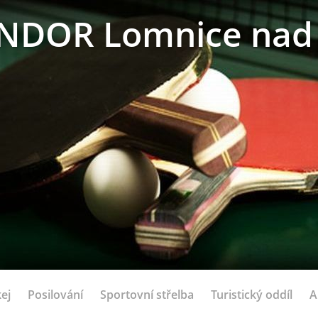
NDOR Lomnice nad 
ej
Posilování
Sportovní střelba
Turistický oddíl
A