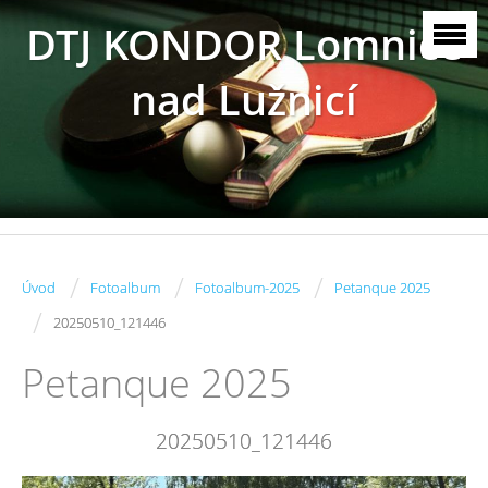
DTJ KONDOR Lomnice
nad Lužnicí
/
/
/
Úvod
Fotoalbum
Fotoalbum-2025
Petanque 2025
/
20250510_121446
Petanque 2025
20250510_121446