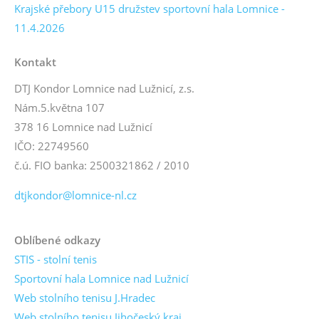
Krajské přebory U15 družstev sportovní hala Lomnice -
11.4.2026
Kontakt
DTJ Kondor Lomnice nad Lužnicí, z.s.
Nám.5.května 107
378 16 Lomnice nad Lužnicí
IČO: 22749560
č.ú. FIO banka: 2500321862 / 2010
dtjkondor@lomnice-nl.cz
Oblíbené odkazy
STIS - stolní tenis
Sportovní hala Lomnice nad Lužnicí
Web stolního tenisu J.Hradec
Web stolního tenisu Jihočeský kraj