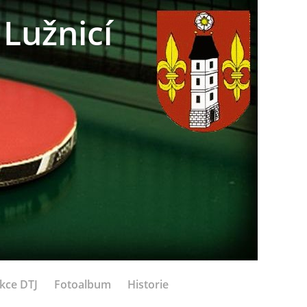
Lužnicí
kce DTJ
Fotoalbum
Historie