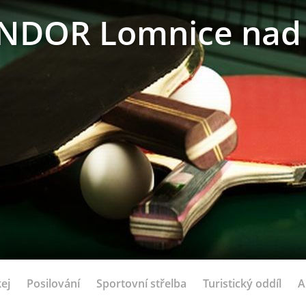
NDOR Lomnice nad 
ej
Posilování
Sportovní střelba
Turistický oddíl
A