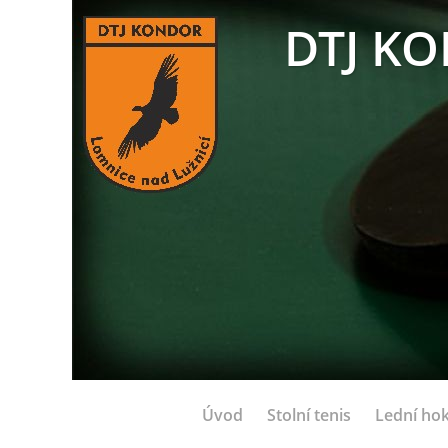
DTJ KO
Úvod
Stolní tenis
Lední hok