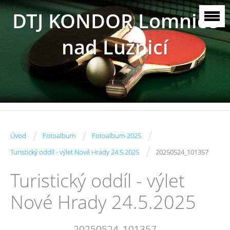
DTJ KONDOR Lomnice
nad Lužnicí
/
/
/
Úvod
Fotoalbum
Fotoalbum-2025
/
Turistický oddíl - výlet Nové Hrady 24.5.2025
20250524_101357
Turistický oddíl - výlet
Nové Hrady 24.5.2025
20250524_101357